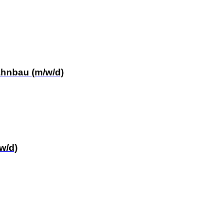
ahnbau (m/w/d)
w/d)